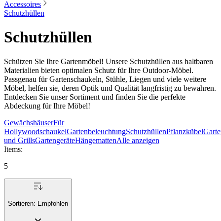
Accessoires
Schutzhüllen
Schutzhüllen
Schützen Sie Ihre Gartenmöbel! Unsere Schutzhüllen aus haltbaren
Materialien bieten optimalen Schutz für Ihre Outdoor-Möbel.
Passgenau für Gartenschaukeln, Stühle, Liegen und viele weitere
Möbel, helfen sie, deren Optik und Qualität langfristig zu bewahren.
Entdecken Sie unser Sortiment und finden Sie die perfekte
Abdeckung für Ihre Möbel!
Gewächshäuser
Für
Hollywoodschaukel
Gartenbeleuchtung
Schutzhüllen
Pflanzkübel
Garte
und Grills
Gartengeräte
Hängematten
Alle anzeigen
Items
:
5
Sortieren:
Empfohlen