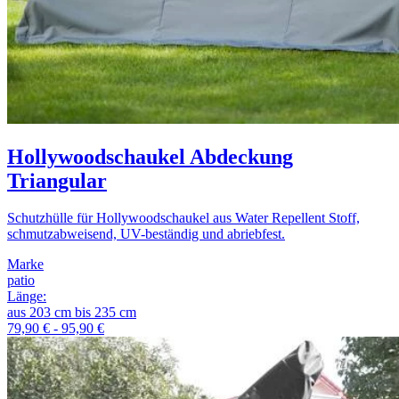
Hollywoodschaukel Abdeckung
Triangular
Schutzhülle für Hollywoodschaukel aus Water Repellent Stoff,
schmutzabweisend, UV-beständig und abriebfest.
Marke
patio
Länge
:
aus
203
cm
bis
235
cm
79,90 € - 95,90 €