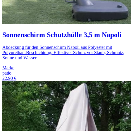
Sonnenschirm Schutzhülle 3,5 m Napoli
Abdeckung für den Sonnenschirm Napoli aus Polyester mit
Polyurethan-Beschichtung. Effektiver Schutz vor Staub, Schmutz,
Sonne und Wasser.
Marke
patio
22,90 €