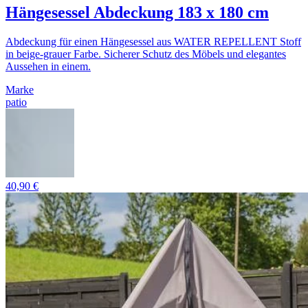
Hängesessel Abdeckung 183 x 180 cm
Abdeckung für einen Hängesessel aus WATER REPELLENT Stoff
in beige-grauer Farbe. Sicherer Schutz des Möbels und elegantes
Aussehen in einem.
Marke
patio
40,90 €