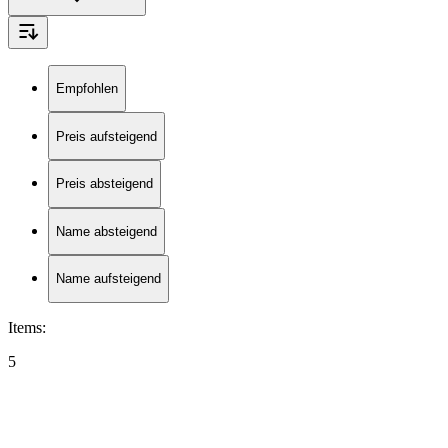
Empfohlen
Preis aufsteigend
Preis absteigend
Name absteigend
Name aufsteigend
Items
:
5