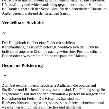
Der Korb ist aus Polyrattan gefertigt, einem Material, das regenfest,
UV-beständig und widerstandsfähig gegen mechanische Einflüsse
ist. Damit eignet sich der Sessel ideal für den dauerhaften Einsatz im
Außenbereich während der gesamten Saison.
Verstellbare Sitzhöhe
Der Hängekorb ist über eine Feder mit stabilem
Kettenaufhängungssystem befestigt, wodurch sich die Sitzhöhe
individuell anpassen lässt – je nach gewünschter Position näher am
Boden oder etwas erhöht für eine entspanntere Haltung.
Bequeme Polsterung
Zum Set gehören weich gepolsterte Auflagen, die optimal auf
Sitzfläche und Rückenlehne abgestimmt sind. Die Füllung sorgt für
angenehmen Halt und hohen Sitzkomfort – perfekt für ausgedehnte
Ruhephasen im Freien. Die Kissenbezüge sind mit
Reißverschlüssen ausgestattet, sodass sie sich leicht abnehmen und
waschen lassen, um stets ein frisches und gepflegtes