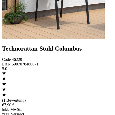
Technorattan-Stuhl Columbus
Code
46229
EAN
5907078480671
5.0
(
1 Bewertung
)
67,90 €
inkl. MwSt.
,
zzgl. Versand