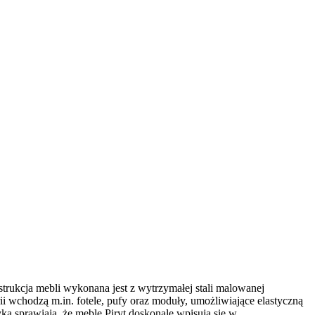
rukcja mebli wykonana jest z wytrzymałej stali malowanej
i wchodzą m.in. fotele, pufy oraz moduły, umożliwiające elastyczną
a sprawiają, że meble Piryt doskonale wpisują się w