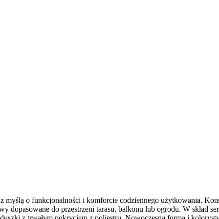
 myślą o funkcjonalności i komforcie codziennego użytkowania. Konst
y dopasowane do przestrzeni tarasu, balkonu lub ogrodu. W skład seri
uszki z trwałym pokryciem z poliestru. Nowoczesna forma i kolorystyk